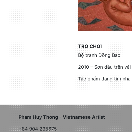
TRÒ CHƠI
Bộ tranh Đồng Bào
2010 – Sơn dầu trên vả
Tác phẩm đang tìm nhà 
Pham Huy Thong - Vietnamese Artist
+84 904 235675