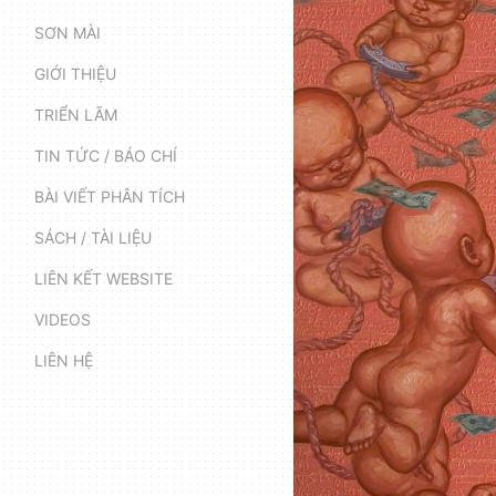
SƠN MÀI
GIỚI THIỆU
TRIỂN LÃM
TIN TỨC / BÁO CHÍ
BÀI VIẾT PHÂN TÍCH
SÁCH / TÀI LIỆU
LIÊN KẾT WEBSITE
VIDEOS
LIÊN HỆ