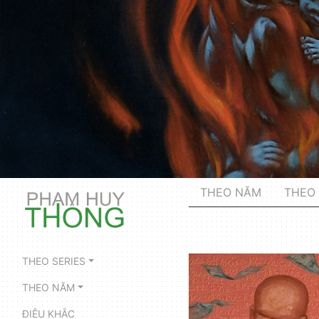
THEO NĂM
THEO 
THEO SERIES
THEO NĂM
ĐIÊU KHẮC