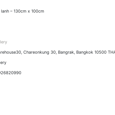
i lanh – 130cm x 100cm
lery
Warehouse30, Chareonkung 30, Bangrak, Bangkok 10500 T
lery
6926820990