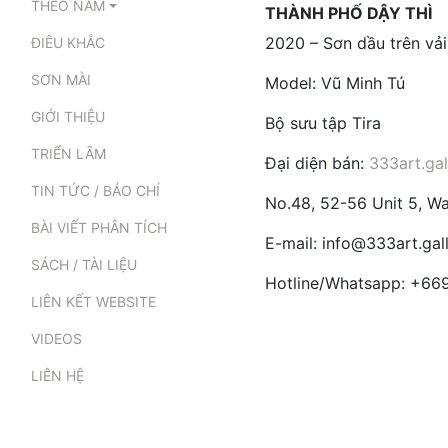
THEO NĂM
THÀNH PHỐ DẬY THÌ
2020 – Sơn dầu trên vả
ĐIÊU KHẮC
SƠN MÀI
Model: Vũ Minh Tú
GIỚI THIỆU
Bộ sưu tập Tira
TRIỂN LÃM
Đại diện bán:
333art.gal
TIN TỨC / BÁO CHÍ
No.48, 52-56 Unit 5, 
BÀI VIẾT PHÂN TÍCH
E-mail: info@333art.gal
SÁCH / TÀI LIỆU
Hotline/Whatsapp: +6
LIÊN KẾT WEBSITE
VIDEOS
LIÊN HỆ