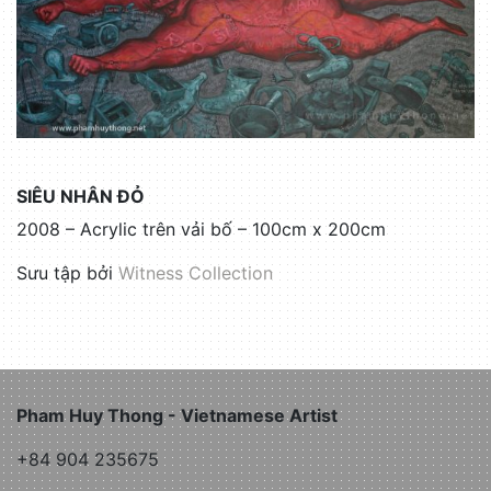
SIÊU NHÂN ĐỎ
2008 – Acrylic trên vải bố – 100cm x 200cm
Sưu tập bởi
Witness Collection
Pham Huy Thong - Vietnamese Artist
+84 904 235675