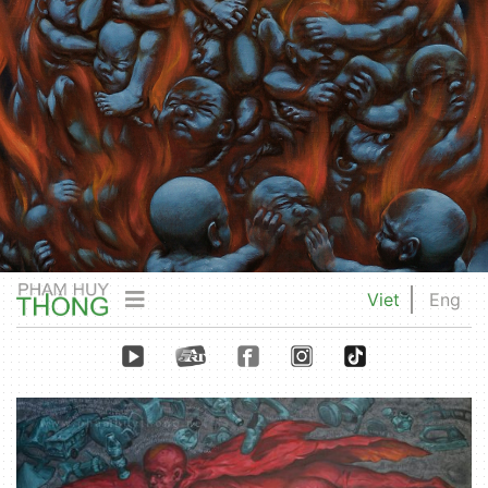
Viet
Eng