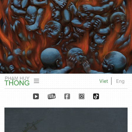
Viet
Eng