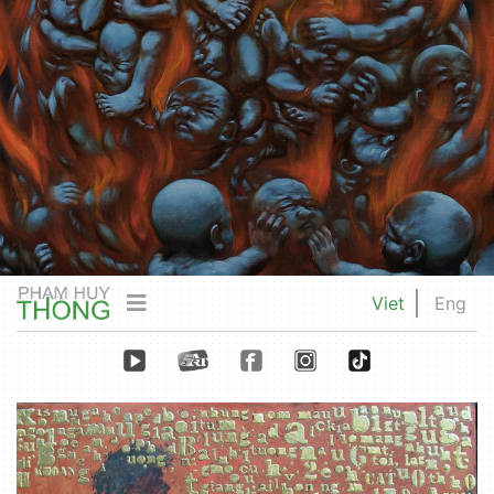
Viet
Eng