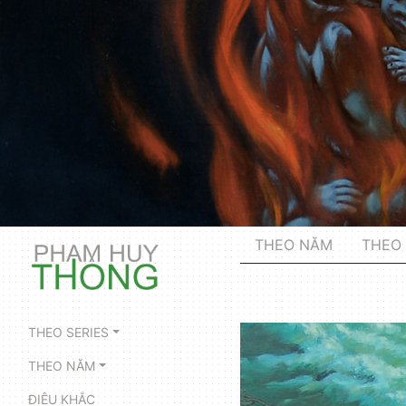
THEO NĂM
THEO 
THEO SERIES
THEO NĂM
ĐIÊU KHẮC