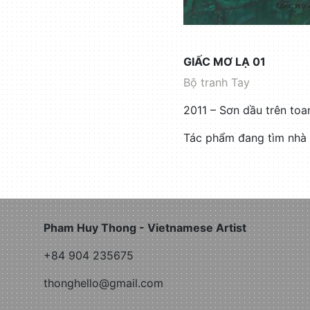
GIẤC MƠ LẠ 01
Bộ tranh Tay
2011 – Sơn dầu trên to
Tác phẩm đang tìm nhà 
Pham Huy Thong - Vietnamese Artist
+84 904 235675
thonghello@gmail.com