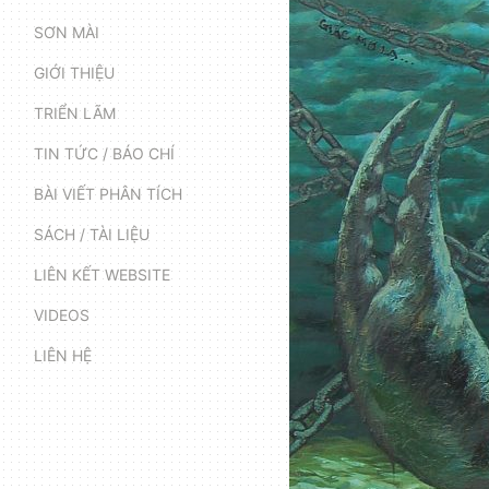
SƠN MÀI
GIỚI THIỆU
TRIỂN LÃM
TIN TỨC / BÁO CHÍ
BÀI VIẾT PHÂN TÍCH
SÁCH / TÀI LIỆU
LIÊN KẾT WEBSITE
VIDEOS
LIÊN HỆ