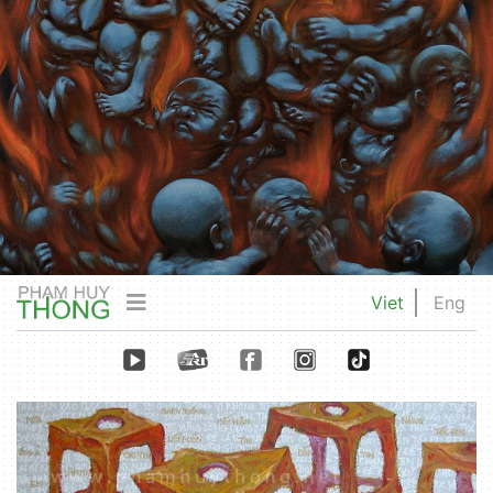
Viet
Eng