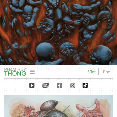
Viet
Eng