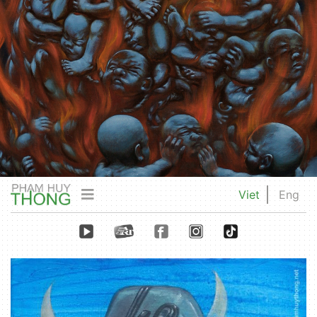
Viet
Eng