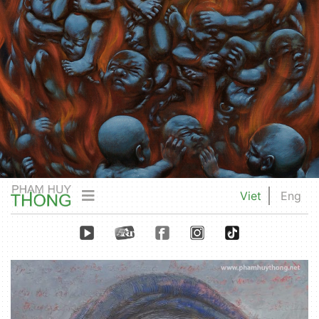
Viet
Eng