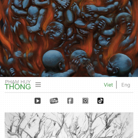
Viet
Eng