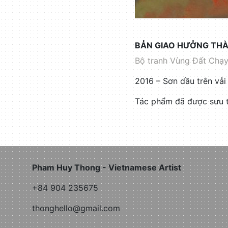
BẢN GIAO HƯỞNG TH
Bộ tranh Vùng Đất Chạy
2016 – Sơn dầu trên vả
Tác phẩm đã được sưu t
Pham Huy Thong - Vietnamese Artist
+84 904 235675
thonghello@gmail.com