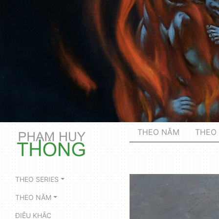
THEO NĂM
THEO 
THEO SERIES
THEO NĂM
ĐIÊU KHẮC