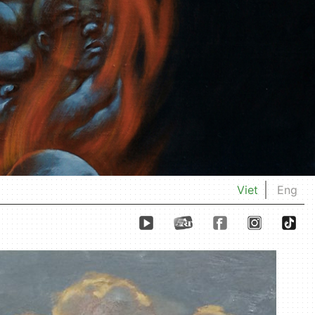
Viet
Eng