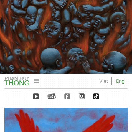
Viet
Eng