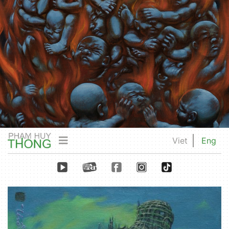
Viet
Eng