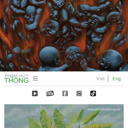
Viet
Eng