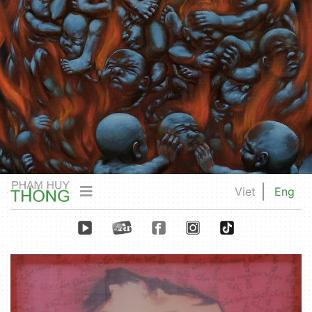
Viet
Eng