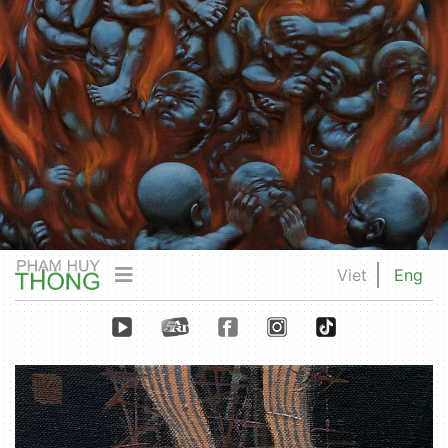
Viet
Eng