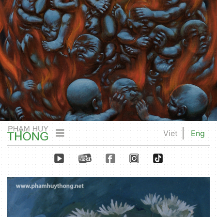
Viet
Eng