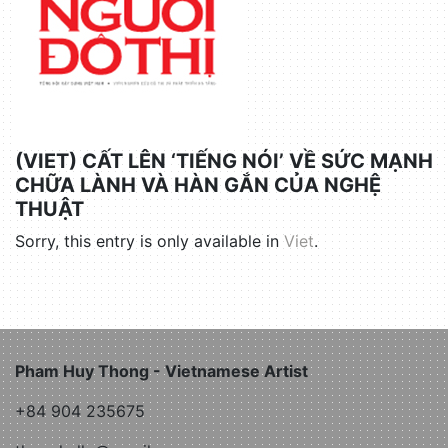
(VIET) CẤT LÊN ‘TIẾNG NÓI’ VỀ SỨC MẠNH
CHỮA LÀNH VÀ HÀN GẮN CỦA NGHỆ
THUẬT
Sorry, this entry is only available in
Viet
.
Pham Huy Thong - Vietnamese Artist
+84 904 235675