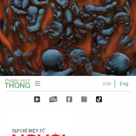
Viet
Eng